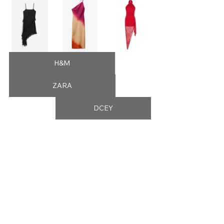
H&M
ZARA
DCEY