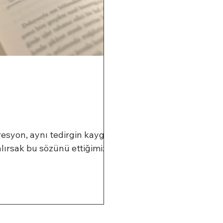
resyon, aynı tedirgin kaygı
lırsak bu sözünü ettiğimiz