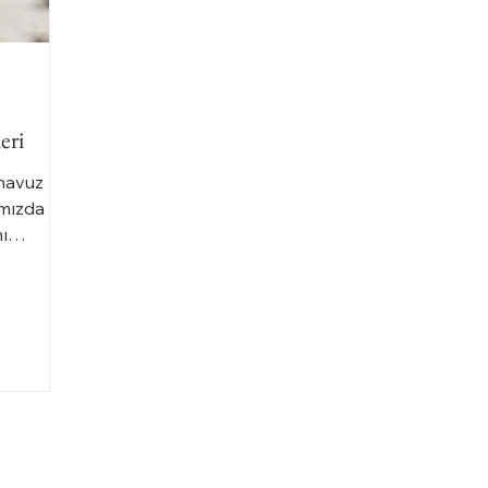
eri
 havuz
ımızda
nı
za...