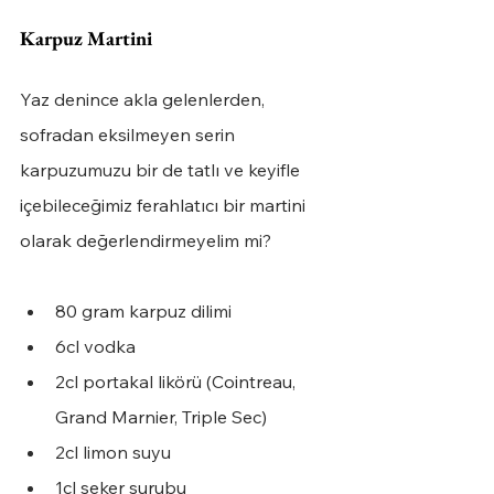
Karpuz Martini
Yaz denince akla gelenlerden, 
sofradan eksilmeyen serin 
karpuzumuzu bir de tatlı ve keyifle 
içebileceğimiz ferahlatıcı bir martini 
olarak değerlendirmeyelim mi?
80 gram karpuz dilimi
6cl vodka 
2cl portakal likörü (Cointreau, 
Grand Marnier, Triple Sec)
2cl limon suyu
1cl şeker şurubu