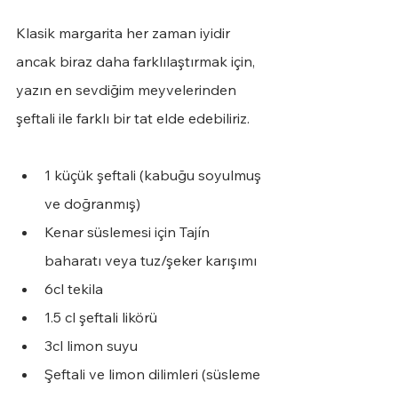
Klasik margarita her zaman iyidir 
ancak biraz daha farklılaştırmak için, 
yazın en sevdiğim meyvelerinden 
şeftali ile farklı bir tat elde edebiliriz.
1 küçük şeftali (kabuğu soyulmuş 
ve doğranmış)
Kenar süslemesi için Tajín 
baharatı veya tuz/şeker karışımı
6cl tekila
1.5 cl şeftali likörü
3cl limon suyu
Şeftali ve limon dilimleri (süsleme 