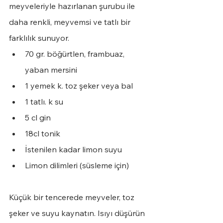
meyveleriyle hazırlanan şurubu ile 
daha renkli, meyvemsi ve tatlı bir 
farklılık sunuyor. 
70 gr. böğürtlen, frambuaz, 
yaban mersini
1 yemek k. toz şeker veya bal
1 tatlı. k su
5 cl gin
18cl tonik 
İstenilen kadar limon suyu
Limon dilimleri (süsleme için)
Küçük bir tencerede meyveler, toz 
şeker ve suyu kaynatın. Isıyı düşürün 