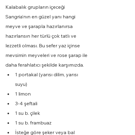
Kalabalık grupların içeceği 
Sangria’nın en güzel yanı hangi 
meyve ve şarapla hazırlanırsa 
hazırlansın her türlü çok tatlı ve 
lezzetli olması. Bu sefer yaz içinse 
mevsimin meyveleri ve rose şarap ile 
daha ferahlatıcı şekilde karşımızda. 
1 portakal (yarısı dilim, yarısı 
suyu)
1 limon 
3-4 şeftali
1 su b.
çilek
1 su b. frambuaz
İsteğe göre şeker veya bal