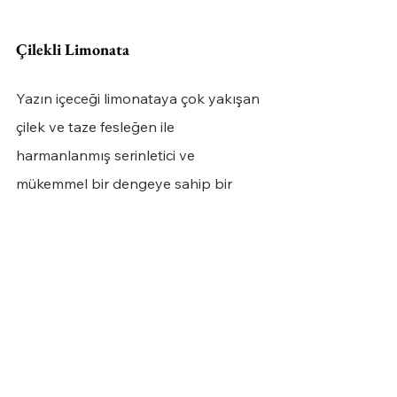
Çilekli Limonata
Yazın içeceği limonataya çok yakışan 
çilek ve taze fesleğen ile 
harmanlanmış serinletici ve 
mükemmel bir dengeye sahip bir 
kokteyl.
3 adet fesleğen yaprağı
1 büyük çilek
3cl gin
6cl limonata
Bardağı dolduracak kadar soda