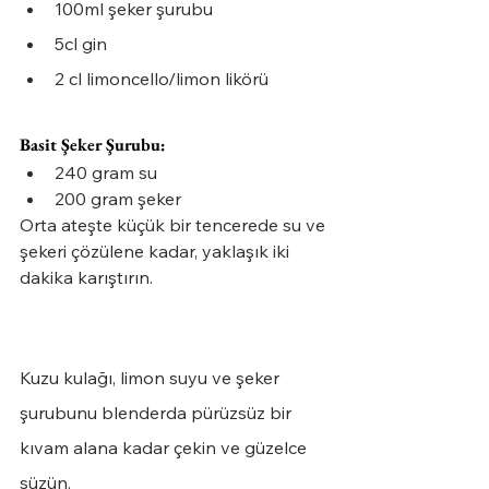
100ml şeker şurubu
5cl gin
2 cl limoncello/limon likörü
Basit Şeker Şurubu:
240 gram su
200 gram şeker
Orta ateşte küçük bir tencerede su ve 
şekeri çözülene kadar, yaklaşık iki 
dakika karıştırın.
Kuzu kulağı, limon suyu ve şeker 
şurubunu blenderda pürüzsüz bir 
kıvam alana kadar çekin ve güzelce 
süzün. 