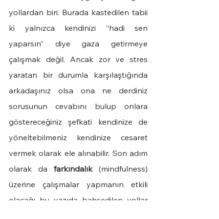
yollardan biri. Burada kastedilen tabii 
ki yalnızca kendinizi “hadi sen 
yaparsın” diye gaza getirmeye 
çalışmak değil. Ancak zor ve stres 
yaratan bir durumla karşılaştığında 
arkadaşınız olsa ona ne derdiniz 
sorusunun cevabını bulup onlara 
göstereceğiniz şefkati kendinize de 
yöneltebilmeniz kendinize cesaret 
vermek olarak ele alınabilir. Son adım 
olarak da 
farkındalık
 (mindfulness) 
üzerine çalışmalar yapmanın etkili 
olacağı bu yazıda bahsedilen yollar 
arasında. Yapılacak birkaç dakikalık 